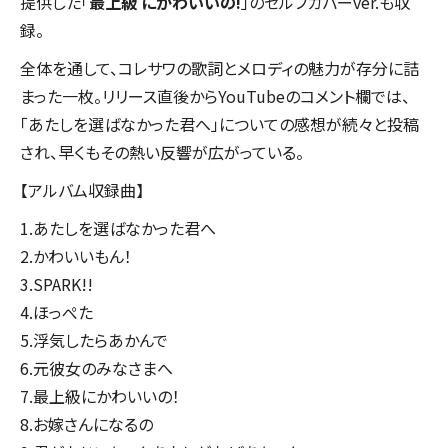
提供した「
最上級 にかわいいの!
」のセルフカバーver.も収
録。
全体を通して、コレサワの歌詞とメロディの魅力が存分に詰
まった一枚。リリース直後からYouTubeのコメント欄では、
「あたしを選ばなかった君へ」についての感想が続々と投稿
され、早くもその熱い反響が広がっている。
【アルバム収録曲】
1.あたしを選ばなかった君へ
2.かわいいもん！
3.SPARK!!
4.ほっぺた
5.浮気したらあかんで
6.元彼女のみなさまへ
7.最上級にかわいいの！
8.お嫁さんになるの