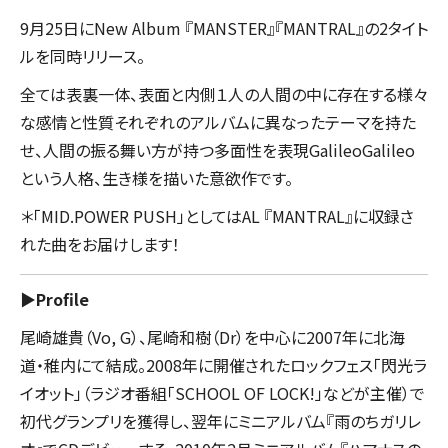
9月25日にNew Album 『MANSTER』『MANTRAL』の2タイト
ルを同時リリース。
全ては表裏一体、表面と内側１人の人間の中に存在する様々
な感情と性質それぞれのアルバムに異なったテーマを持た
せ、人間の振る舞い方が持つ多面性を表現GalileoGalileo
という人格、生き様を描いた意欲作です。
＊「MID.POWER PUSH」としてはAL 『MANTRAL』に収録さ
れた曲をお届けします！
▶︎Profile
尾崎雄貴（Vo, G）、尾崎和樹（Dr）を中心に2007年に北海
道・稚内にて結成。2008年に開催されたロックフェス「閃光ラ
イオット」（ラジオ番組「SCHOOL OF LOCK!」などが主催）で
初代グランプリを獲得し、翌年にミニアルバム『雨のちガリレ