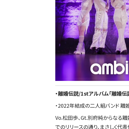
・離婚伝説/1stアルバム「離婚伝
・2022年結成の二人組バンド 離
Vo.松田歩、Gt.別府純からな
でのリリースの通り、まさしく代