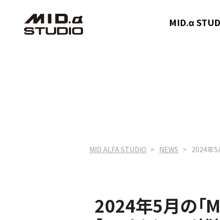
MID.α ST
MID ALFA STUDIO
NEWS
2024年5
2024年5月の「M