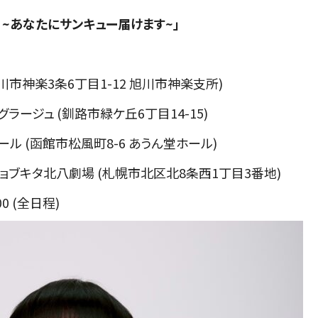
 ~あなたにサンキュー届けます~」
(旭川市神楽3条6丁目1-12 旭川市神楽支所)
グラージュ (釧路市緑ケ丘6丁目14-15)
ホール (函館市松風町8-6 あうん堂ホール)
幌 ジョブキタ北八劇場 (札幌市北区北8条西1丁目3番地)
:00 (全日程)