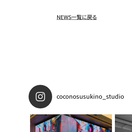
NEWS一覧に戻る
coconosusukino_studio