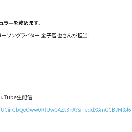
ュラーを務めます。
ガーソングライター 金子智也さんが担当！
ouTube生配信
el/UCiirGbQeOww0RfUwGAZt3nA?si=eddX8mGCBJMl8l6