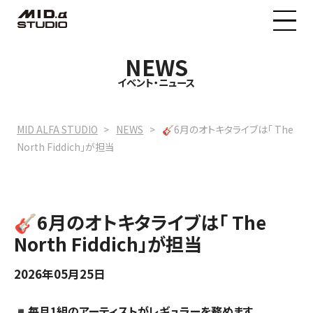
NEWS
MID.α STUDIOについて
イベント・ニュース
料金プラン
MID ALFA STUDIO
NEWS
🎸6月のオトキタライブは「 The
North Fiddich」が担当
イベントニュース
🎸6月のオトキタライブは「 The
予約状況
North Fiddich」が担当
2026年05月25日
◾️
毎月1組のアーティストがレギュラーを務めます。