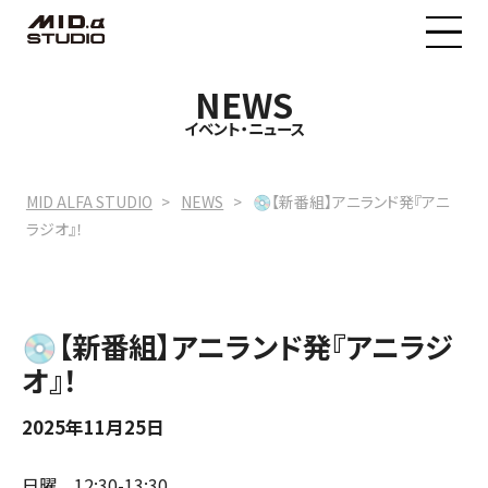
NEWS
MID.α STUDIOについて
イベント・ニュース
料金プラン
MID ALFA STUDIO
NEWS
💿【新番組】アニランド発『アニ
ラジオ』！
イベントニュース
💿【新番組】アニランド発『アニラジ
予約状況
オ』！
2025年11月25日
日曜 12:30-13:30