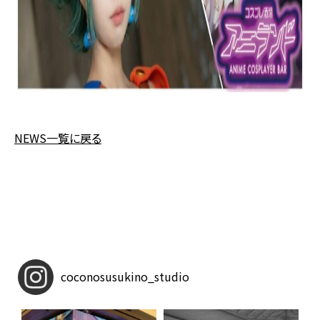
NEWS一覧に戻る
coconosusukino_studio