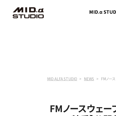
MID.α ST
MID ALFA STUDIO
NEWS
FMノースウ
FMノースウェーブ「O