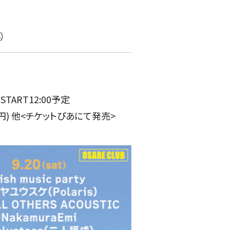
）
 START12:00予定
000円) 他<チケットぴあにて発売>