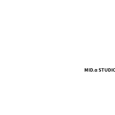
MID.α STUD